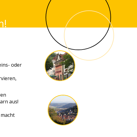
n!
eins- oder
rvieren,
ren
arn aus!
 macht