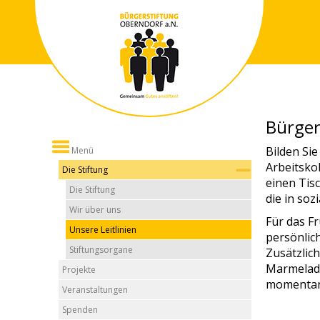
Bürger
Bilden Si
Menü
Arbeitskol
Die Stiftung
einen Tisc
Die Stiftung
die in soz
Wir über uns
Für das F
Unsere Leitlinien
persönlic
Stiftungsorgane
Zusätzlic
Marmelade
Projekte
momentan
Veranstaltungen
Spenden