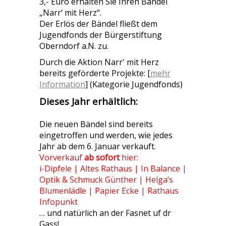
3,- Euro erhalten Sie Ihren Bändel
„Narr‘ mit Herz“.
Der Erlös der Bändel fließt dem
Jugendfonds der Bürgerstiftung
Oberndorf a.N. zu.
Durch die Aktion Narr' mit Herz
bereits geförderte Projekte: [
mehr
Information
] (Kategorie Jugendfonds)
Dieses Jahr erhältlich:
Die neuen Bändel sind bereits
eingetroffen und werden, wie jedes
Jahr ab dem 6. Januar verkauft.
Vorverkauf
ab sofort
hier:
i-Dipfele | Altes Rathaus | In Balance |
Optik & Schmuck Günther | Helga’s
Blumenlädle | Papier Ecke | Rathaus
Infopunkt
… und natürlich an der Fasnet uf dr
Gass!