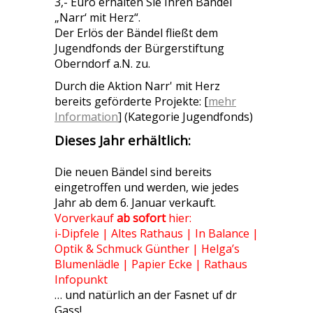
3,- Euro erhalten Sie Ihren Bändel
„Narr‘ mit Herz“.
Der Erlös der Bändel fließt dem
Jugendfonds der Bürgerstiftung
Oberndorf a.N. zu.
Durch die Aktion Narr' mit Herz
bereits geförderte Projekte: [
mehr
Information
] (Kategorie Jugendfonds)
Dieses Jahr erhältlich:
Die neuen Bändel sind bereits
eingetroffen und werden, wie jedes
Jahr ab dem 6. Januar verkauft.
Vorverkauf
ab sofort
hier:
i-Dipfele | Altes Rathaus | In Balance |
Optik & Schmuck Günther | Helga’s
Blumenlädle | Papier Ecke | Rathaus
Infopunkt
… und natürlich an der Fasnet uf dr
Gass!